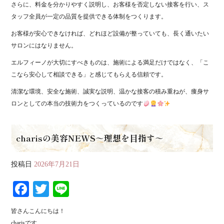
さらに、料金を分かりやすく説明し、お客様を否定しない接客を行い、ス
タッフ全員が一定の品質を提供できる体制をつくります。
お客様が安心できなければ、どれほど設備が整っていても、長く通いたい
サロンにはなりません。
エルフィーノが大切にすべきものは、施術による満足だけではなく、「こ
こなら安心して相談できる」と感じてもらえる信頼です。
清潔な環境、安全な施術、誠実な説明、温かな接客の積み重ねが、痩身サ
ロンとしての本当の技術力をつくっているのです
charisの美容NEWS～理想を目指す～
投稿日
2026年7月21日
Fa
T
Li
ce
wi
ne
皆さんこんにちは！
bo
tte
charisです。