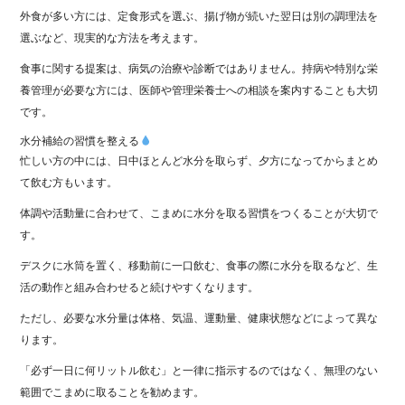
外食が多い方には、定食形式を選ぶ、揚げ物が続いた翌日は別の調理法を
選ぶなど、現実的な方法を考えます。
食事に関する提案は、病気の治療や診断ではありません。持病や特別な栄
養管理が必要な方には、医師や管理栄養士への相談を案内することも大切
です。
水分補給の習慣を整える
忙しい方の中には、日中ほとんど水分を取らず、夕方になってからまとめ
て飲む方もいます。
体調や活動量に合わせて、こまめに水分を取る習慣をつくることが大切で
す。
デスクに水筒を置く、移動前に一口飲む、食事の際に水分を取るなど、生
活の動作と組み合わせると続けやすくなります。
ただし、必要な水分量は体格、気温、運動量、健康状態などによって異な
ります。
「必ず一日に何リットル飲む」と一律に指示するのではなく、無理のない
範囲でこまめに取ることを勧めます。