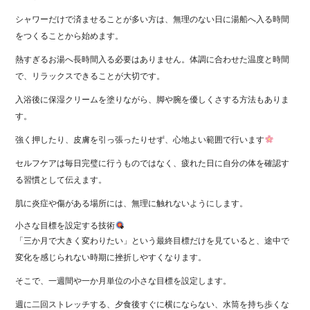
シャワーだけで済ませることが多い方は、無理のない日に湯船へ入る時間
をつくることから始めます。
熱すぎるお湯へ長時間入る必要はありません。体調に合わせた温度と時間
で、リラックスできることが大切です。
入浴後に保湿クリームを塗りながら、脚や腕を優しくさする方法もありま
す。
強く押したり、皮膚を引っ張ったりせず、心地よい範囲で行います
セルフケアは毎日完璧に行うものではなく、疲れた日に自分の体を確認す
る習慣として伝えます。
肌に炎症や傷がある場所には、無理に触れないようにします。
小さな目標を設定する技術
「三か月で大きく変わりたい」という最終目標だけを見ていると、途中で
変化を感じられない時期に挫折しやすくなります。
そこで、一週間や一か月単位の小さな目標を設定します。
週に二回ストレッチする、夕食後すぐに横にならない、水筒を持ち歩くな