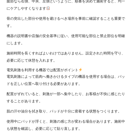
腹部なら右側、中央、左側というように、順番を決めて施術すると、均一
にケアしやすくなります
骨の突出した部分や使用を避けるべき場所を事前に確認することも重要で
す。
機器の説明書や店舗の安全基準に従い、使用可能な部位と禁止部位を明確
にします。
施術時間を長くすればよいわけではありません。設定された時間を守り、
必要に応じて休憩を入れます。
電気刺激を利用する機器では配置がポイント
電気刺激によって筋肉へ働きかけるタイプの機器を使用する場合は、パッ
ドを正しい位置へ取り付ける必要があります。
配置がずれていると、刺激が一部へ集中したり、お客様が不快に感じたり
することがあります。
肌の汗や油分を拭き取り、パッドが十分に密着する状態をつくります。
使用中にパッドが浮くと、刺激の感じ方が変わる場合があります。施術中
も状態を確認し、必要に応じて貼り直します。