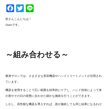
Fa
T
Li
ce
wi
ne
皆さんこんにちは！
bo
tte
charisです。
ok
r
～組み合わせる～
痩身サロンでは、さまざまな美容機器やハンドトリートメントが活用され
ています。
機器を使用することで広い範囲を効率的にケアし、ハンド技術によって体
の形やその日の状態に合わせた細かな施術を行うことができます。
しかし、高性能な機器を導入すれば、誰が施術しても同じ結果になるわけ