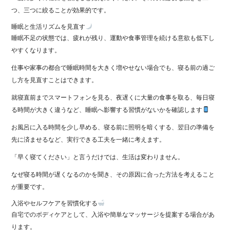
つ、三つに絞ることが効果的です。
睡眠と生活リズムを見直す
睡眠不足の状態では、疲れが残り、運動や食事管理を続ける意欲も低下し
やすくなります。
仕事や家事の都合で睡眠時間を大きく増やせない場合でも、寝る前の過ご
し方を見直すことはできます。
就寝直前までスマートフォンを見る、夜遅くに大量の食事を取る、毎日寝
る時間が大きく違うなど、睡眠へ影響する習慣がないかを確認します
お風呂に入る時間を少し早める、寝る前に照明を暗くする、翌日の準備を
先に済ませるなど、実行できる工夫を一緒に考えます。
「早く寝てください」と言うだけでは、生活は変わりません。
なぜ寝る時間が遅くなるのかを聞き、その原因に合った方法を考えること
が重要です。
入浴やセルフケアを習慣化する
自宅でのボディケアとして、入浴や簡単なマッサージを提案する場合があ
ります。