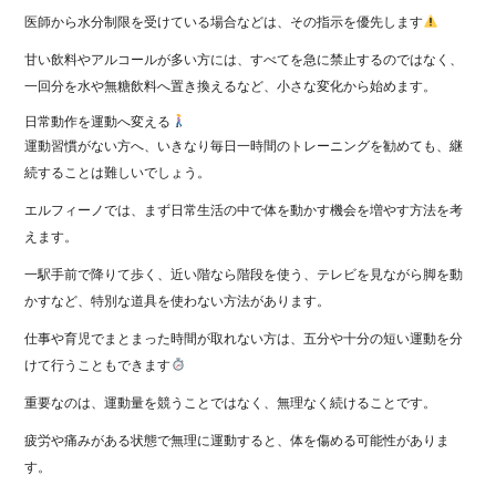
医師から水分制限を受けている場合などは、その指示を優先します
甘い飲料やアルコールが多い方には、すべてを急に禁止するのではなく、
一回分を水や無糖飲料へ置き換えるなど、小さな変化から始めます。
日常動作を運動へ変える
運動習慣がない方へ、いきなり毎日一時間のトレーニングを勧めても、継
続することは難しいでしょう。
エルフィーノでは、まず日常生活の中で体を動かす機会を増やす方法を考
えます。
一駅手前で降りて歩く、近い階なら階段を使う、テレビを見ながら脚を動
かすなど、特別な道具を使わない方法があります。
仕事や育児でまとまった時間が取れない方は、五分や十分の短い運動を分
けて行うこともできます
重要なのは、運動量を競うことではなく、無理なく続けることです。
疲労や痛みがある状態で無理に運動すると、体を傷める可能性がありま
す。