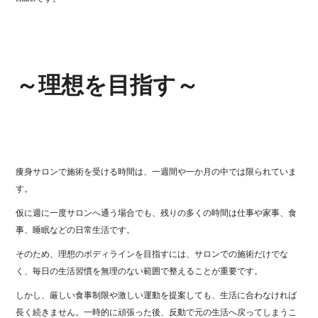
ok
r
～理想を目指す～
痩身サロンで施術を受ける時間は、一週間や一か月の中では限られていま
す。
仮に週に一度サロンへ通う場合でも、残りの多くの時間は仕事や家事、食
事、睡眠などの日常生活です。
そのため、理想のボディラインを目指すには、サロンでの施術だけでな
く、毎日の生活習慣を無理のない範囲で整えることが重要です。
しかし、厳しい食事制限や激しい運動を提案しても、生活に合わなければ
長く続きません。一時的に頑張った後、反動で元の生活へ戻ってしまうこ