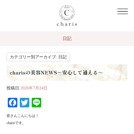
日記
カテゴリー別アーカイブ:
日記
charisの美容NEWS～安心して通える～
投稿日
2026年7月24日
Fa
T
Li
ce
wi
ne
皆さんこんにちは！
bo
tte
charisです。
ok
r