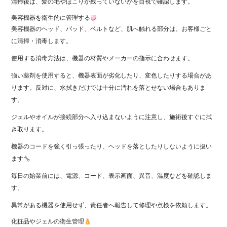
清掃後は、髪の毛やほこりが残っていないかを目視で確認します。
美容機器を衛生的に管理する
美容機器のヘッド、パッド、ベルトなど、肌へ触れる部分は、お客様ごと
に清掃・消毒します。
使用する消毒方法は、機器の材質やメーカーの指示に合わせます。
強い薬剤を使用すると、機器表面が劣化したり、変色したりする場合があ
ります。反対に、水拭きだけでは十分に汚れを落とせない場合もありま
す。
ジェルやオイルが接続部分へ入り込まないように注意し、施術後すぐに拭
き取ります。
機器のコードを強く引っ張ったり、ヘッドを落としたりしないように扱い
ます
毎日の始業前には、電源、コード、表示画面、異音、温度などを確認しま
す。
異常がある機器を使用せず、責任者へ報告して修理や点検を依頼します。
化粧品やジェルの衛生管理