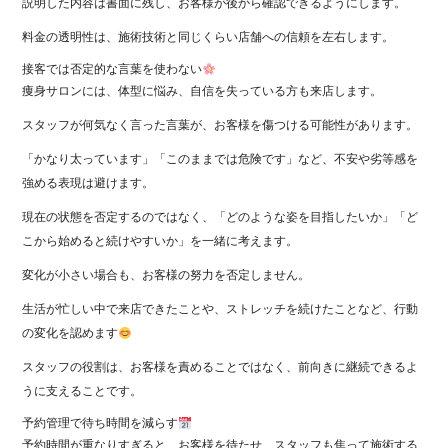
説明した内容は書面に残し、お客様が後から確認できるようにします。
料金の透明性は、施術技術と同じくらい店舗への信頼を左右します。
接客では否定的な言葉を使わない
痩身サロンには、体型に悩み、自信を失っている方も来店します。
スタッフが何気なく言った言葉が、お客様を傷つける可能性があります。
「かなり太っています」「このままでは危険です」など、不安や劣等感を
強める表現は避けます。
現在の状態を否定するのではなく、「どのような姿を目指したいか」「ど
こから始めると続けやすいか」を一緒に考えます。
変化が小さい場合も、お客様の努力を否定しません。
生活が忙しい中で来店できたことや、ストレッチを続けたことなど、行動
の変化を認めます
スタッフの役割は、お客様を責めることではなく、前向きに継続できるよ
うに支えることです。
予約管理で待ち時間を減らす
予約時間が重なりすぎると、お客様を待たせ、スタッフも焦って施術する