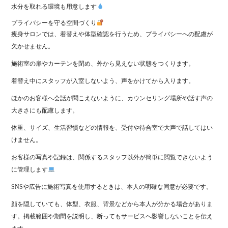
水分を取れる環境も用意します
プライバシーを守る空間づくり
痩身サロンでは、着替えや体型確認を行うため、プライバシーへの配慮が
欠かせません。
施術室の扉やカーテンを閉め、外から見えない状態をつくります。
着替え中にスタッフが入室しないよう、声をかけてから入ります。
ほかのお客様へ会話が聞こえないように、カウンセリング場所や話す声の
大きさにも配慮します。
体重、サイズ、生活習慣などの情報を、受付や待合室で大声で話してはい
けません。
お客様の写真や記録は、関係するスタッフ以外が簡単に閲覧できないよう
に管理します
SNSや広告に施術写真を使用するときは、本人の明確な同意が必要です。
顔を隠していても、体型、衣服、背景などから本人が分かる場合がありま
す。掲載範囲や期間を説明し、断ってもサービスへ影響しないことを伝え