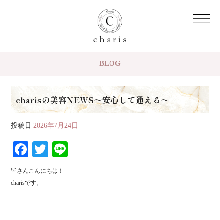
BLOG
charisの美容NEWS～安心して通える～
投稿日
2026年7月24日
Fa
T
Li
ce
wi
ne
皆さんこんにちは！
bo
tte
charisです。
ok
r