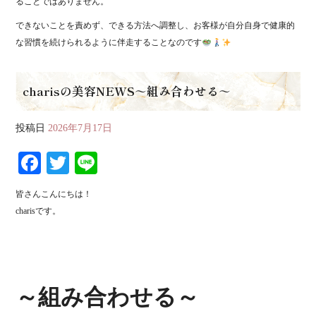
ることではありません。
できないことを責めず、できる方法へ調整し、お客様が自分自身で健康的
な習慣を続けられるように伴走することなのです
charisの美容NEWS～組み合わせる～
投稿日
2026年7月17日
Fa
T
Li
ce
wi
ne
皆さんこんにちは！
bo
tte
charisです。
ok
r
～組み合わせる～