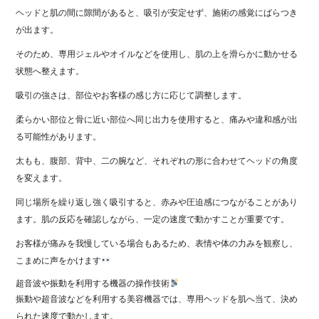
ヘッドと肌の間に隙間があると、吸引が安定せず、施術の感覚にばらつき
が出ます。
そのため、専用ジェルやオイルなどを使用し、肌の上を滑らかに動かせる
状態へ整えます。
吸引の強さは、部位やお客様の感じ方に応じて調整します。
柔らかい部位と骨に近い部位へ同じ出力を使用すると、痛みや違和感が出
る可能性があります。
太もも、腹部、背中、二の腕など、それぞれの形に合わせてヘッドの角度
を変えます。
同じ場所を繰り返し強く吸引すると、赤みや圧迫感につながることがあり
ます。肌の反応を確認しながら、一定の速度で動かすことが重要です。
お客様が痛みを我慢している場合もあるため、表情や体の力みを観察し、
こまめに声をかけます
超音波や振動を利用する機器の操作技術
振動や超音波などを利用する美容機器では、専用ヘッドを肌へ当て、決め
られた速度で動かします。