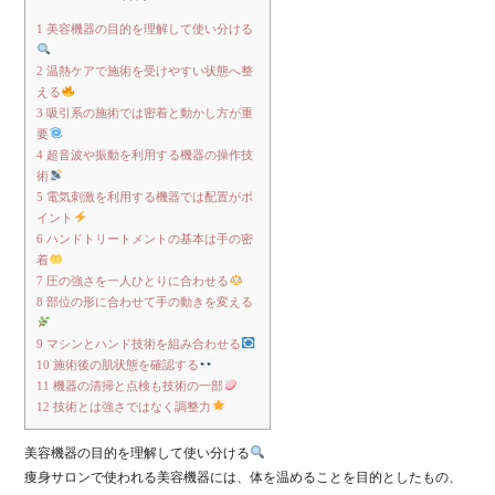
1
美容機器の目的を理解して使い分ける
2
温熱ケアで施術を受けやすい状態へ整
える
3
吸引系の施術では密着と動かし方が重
要
4
超音波や振動を利用する機器の操作技
術
5
電気刺激を利用する機器では配置がポ
イント
6
ハンドトリートメントの基本は手の密
着
7
圧の強さを一人ひとりに合わせる
8
部位の形に合わせて手の動きを変える
9
マシンとハンド技術を組み合わせる
10
施術後の肌状態を確認する
11
機器の清掃と点検も技術の一部
12
技術とは強さではなく調整力
美容機器の目的を理解して使い分ける
痩身サロンで使われる美容機器には、体を温めることを目的としたもの、