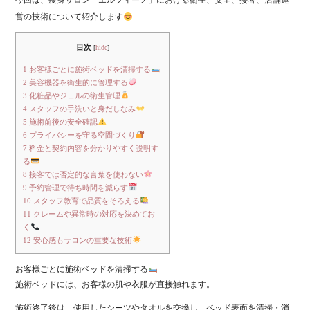
今回は、痩身サロン「エルフィーノ」における衛生、安全、接客、店舗運
営の技術について紹介します
目次
[
hide
]
1
お客様ごとに施術ベッドを清掃する
2
美容機器を衛生的に管理する
3
化粧品やジェルの衛生管理
4
スタッフの手洗いと身だしなみ
5
施術前後の安全確認
6
プライバシーを守る空間づくり
7
料金と契約内容を分かりやすく説明す
る
8
接客では否定的な言葉を使わない
9
予約管理で待ち時間を減らす
10
スタッフ教育で品質をそろえる
11
クレームや異常時の対応を決めてお
く
12
安心感もサロンの重要な技術
お客様ごとに施術ベッドを清掃する
施術ベッドには、お客様の肌や衣服が直接触れます。
施術終了後は、使用したシーツやタオルを交換し、ベッド表面を清掃・消