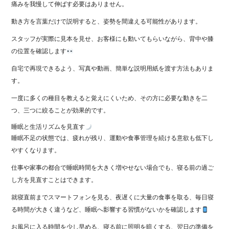
痛みを我慢して伸ばす必要はありません。
動き方を言葉だけで説明すると、姿勢を間違える可能性があります。
スタッフが実際に見本を見せ、お客様にも動いてもらいながら、背中や膝
の位置を確認します
自宅で再現できるよう、写真や動画、簡単な説明用紙を渡す方法もありま
す。
一度に多くの種目を教えると覚えにくいため、その方に必要な動きを二
つ、三つに絞ることが効果的です。
睡眠と生活リズムを見直す
睡眠不足の状態では、疲れが残り、運動や食事管理を続ける意欲も低下し
やすくなります。
仕事や家事の都合で睡眠時間を大きく増やせない場合でも、寝る前の過ご
し方を見直すことはできます。
就寝直前までスマートフォンを見る、夜遅くに大量の食事を取る、毎日寝
る時間が大きく違うなど、睡眠へ影響する習慣がないかを確認します
お風呂に入る時間を少し早める、寝る前に照明を暗くする、翌日の準備を