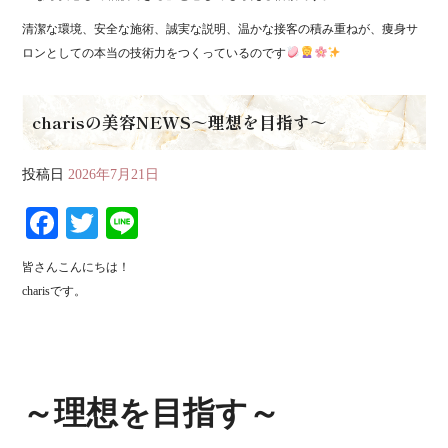
清潔な環境、安全な施術、誠実な説明、温かな接客の積み重ねが、痩身サ
ロンとしての本当の技術力をつくっているのです
charisの美容NEWS～理想を目指す～
投稿日
2026年7月21日
Fa
T
Li
ce
wi
ne
皆さんこんにちは！
bo
tte
charisです。
ok
r
～理想を目指す～