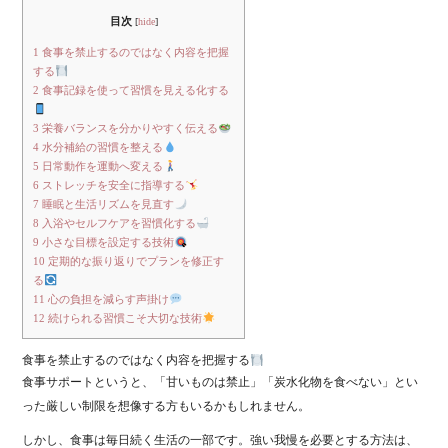
目次
[
hide
]
1
食事を禁止するのではなく内容を把握
する
2
食事記録を使って習慣を見える化する
3
栄養バランスを分かりやすく伝える
4
水分補給の習慣を整える
5
日常動作を運動へ変える
6
ストレッチを安全に指導する
7
睡眠と生活リズムを見直す
8
入浴やセルフケアを習慣化する
9
小さな目標を設定する技術
10
定期的な振り返りでプランを修正す
る
11
心の負担を減らす声掛け
12
続けられる習慣こそ大切な技術
食事を禁止するのではなく内容を把握する
食事サポートというと、「甘いものは禁止」「炭水化物を食べない」とい
った厳しい制限を想像する方もいるかもしれません。
しかし、食事は毎日続く生活の一部です。強い我慢を必要とする方法は、