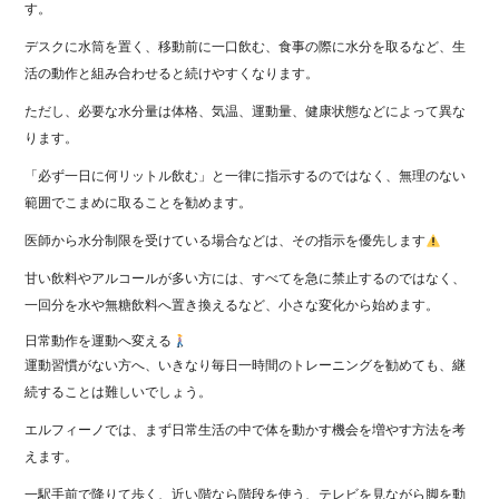
す。
デスクに水筒を置く、移動前に一口飲む、食事の際に水分を取るなど、生
活の動作と組み合わせると続けやすくなります。
ただし、必要な水分量は体格、気温、運動量、健康状態などによって異な
ります。
「必ず一日に何リットル飲む」と一律に指示するのではなく、無理のない
範囲でこまめに取ることを勧めます。
医師から水分制限を受けている場合などは、その指示を優先します
甘い飲料やアルコールが多い方には、すべてを急に禁止するのではなく、
一回分を水や無糖飲料へ置き換えるなど、小さな変化から始めます。
日常動作を運動へ変える
運動習慣がない方へ、いきなり毎日一時間のトレーニングを勧めても、継
続することは難しいでしょう。
エルフィーノでは、まず日常生活の中で体を動かす機会を増やす方法を考
えます。
一駅手前で降りて歩く、近い階なら階段を使う、テレビを見ながら脚を動