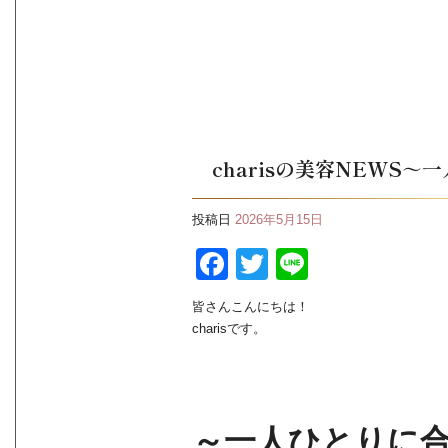
charisの美容NEWS
投稿日
2026年5月15日
F
T
Li
a
wi
n
皆さんこんにちは！
c
tt
e
charisです。
e
er
b
o
～一人ひとりに