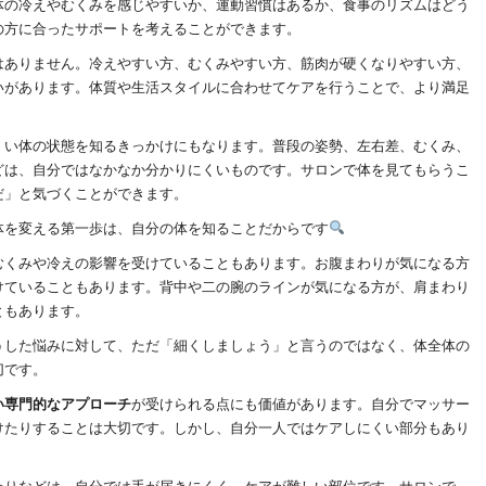
体の冷えやむくみを感じやすいか、運動習慣はあるか、食事のリズムはどう
の方に合ったサポートを考えることができます。
はありません。冷えやすい方、むくみやすい方、筋肉が硬くなりやすい方、
いがあります。体質や生活スタイルに合わせてケアを行うことで、より満足
くい体の状態を知るきっかけにもなります。普段の姿勢、左右差、むくみ、
どは、自分ではなかなか分かりにくいものです。サロンで体を見てもらうこ
だ」と気づくことができます。
体を変える第一歩は、自分の体を知ることだからです
むくみや冷えの影響を受けていることもあります。お腹まわりが気になる方
けていることもあります。背中や二の腕のラインが気になる方が、肩まわり
ともあります。
うした悩みに対して、ただ「細くしましょう」と言うのではなく、体全体の
切です。
い専門的なアプローチ
が受けられる点にも価値があります。自分でマッサー
けたりすることは大切です。しかし、自分一人ではケアしにくい部分もあり