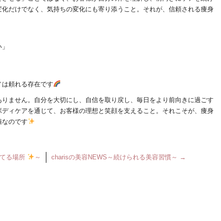
変化だけでなく、気持ちの変化にも寄り添うこと。それが、信頼される痩身
い」
ノは頼れる存在です
ありません。自分を大切にし、自信を取り戻し、毎日をより前向きに過ごす
ボディケアを通じて、お客様の理想と笑顔を支えること。それこそが、痩身
値なのです
を育てる場所
～
charisの美容NEWS～続けられる美容習慣～
→