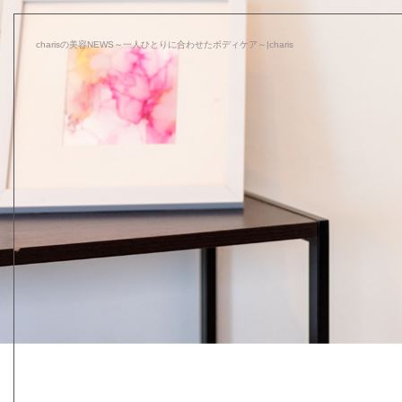
charisの美容NEWS～一人ひとりに合わせたボディケア～|charis