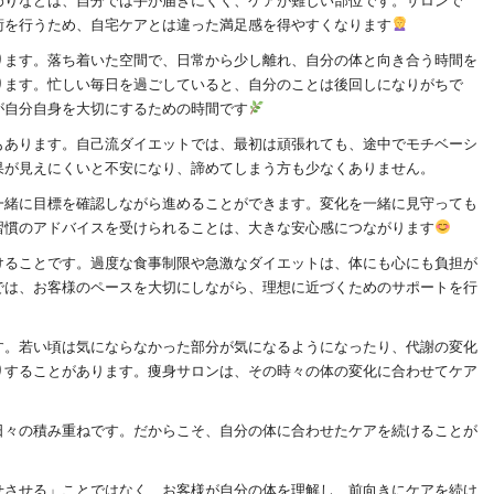
わりなどは、自分では手が届きにくく、ケアが難しい部位です。サロンで
術を行うため、自宅ケアとは違った満足感を得やすくなります
ります。落ち着いた空間で、日常から少し離れ、自分の体と向き合う時間を
ります。忙しい毎日を過ごしていると、自分のことは後回しになりがちで
が自分自身を大切にするための時間です
もあります。自己流ダイエットでは、最初は頑張れても、途中でモチベーシ
果が見えにくいと不安になり、諦めてしまう方も少なくありません。
一緒に目標を確認しながら進めることができます。変化を一緒に見守っても
習慣のアドバイスを受けられることは、大きな安心感につながります
けることです。過度な食事制限や急激なダイエットは、体にも心にも負担が
では、お客様のペースを大切にしながら、理想に近づくためのサポートを行
す。若い頃は気にならなかった部分が気になるようになったり、代謝の変化
りすることがあります。痩身サロンは、その時々の体の変化に合わせてケア
日々の積み重ねです。だからこそ、自分の体に合わせたケアを続けることが
せさせる」ことではなく、お客様が自分の体を理解し、前向きにケアを続け