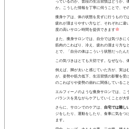
っているのか、普段の生活習慣はどうか、
か。こうした情報を丁寧に伺うことで、そ
痩身ケアは、体の状態を見ずに行うもので
疲れが溜まりやすい方など、それぞれに違
度の高いサロン時間を提供できます
また、痩身サロンでは、自分では気づきに
筋肉のこわばり、冷え、疲れの溜まり方な
とで、「自分の体はこういう状態だったん
この気づきはとても大切です。なぜなら、
例えば、脚が太いと感じていた方が、実は
が、姿勢や筋力低下、生活習慣の影響を受
のこわばりや姿勢の崩れに関係しているこ
エルフィーノのような痩身サロンでは、こ
バランスを見ながらケアしていくことが大
さらに、サロンでのケアは、
自宅では難し
ジをしたり、運動をしたり、食事に気をつ
ます。