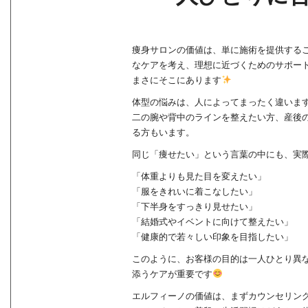
o
k
痩身サロンの価値は、単に施術を提供する
なケアを考え、理想に近づくためのサポー
まさにそこにあります
体型の悩みは、人によってまったく違いま
二の腕や背中のラインを整えたい方、産後
る方もいます。
同じ「痩せたい」という言葉の中にも、実
「体重よりも見た目を変えたい」
「服をきれいに着こなしたい」
「下半身をすっきり見せたい」
「結婚式やイベントに向けて整えたい」
「健康的で若々しい印象を目指したい」
このように、お客様の目的は一人ひとり異
添うケアが重要です
エルフィーノの価値は、まずカウンセリン