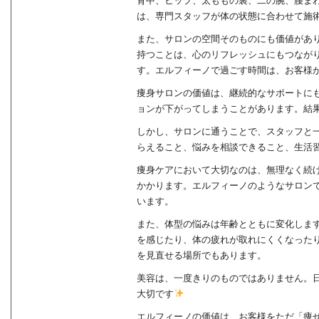
背中、ヒップ、太ももの裏、二の腕、腰ま
は、専門スタッフが体の状態に合わせて施
また、サロンの空間そのものにも価値があ
持つことは、心のリフレッシュにもつなが
す。エルフィーノで過ごす時間は、お客様
痩身サロンの価値は、継続的なサポートに
ョンが下がってしまうことがあります。結
しかし、サロンに通うことで、スタッフと
らえること、悩みを相談できること、生活
痩身ケアにおいて大切なのは、無理なく続
かかります。エルフィーノのようなサロン
います。
また、体型の悩みは年齢とともに変化しま
を感じたり、体の疲れが取れにくくなった
を見直せる場所でもあります。
美容は、一度きりのものではありません。
大切です
エルフィーノの価値は、お客様をただ「痩